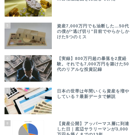
5
資産7,000万円でも油断した…50代
の僕が“逃げ切り”目前でやらかしか
けた5つのミス
6
【実録】800万円超の暴落を2度経
験。それでも7,000万円を築けた50
代のリアルな投資記録
7
日本の世帯は年間いくら資産を増や
している？最新データで解説
8
【資産公開】アッパーマス層に到達
した日｜底辺サラリーマンが3,000
万円を築くまでの13年