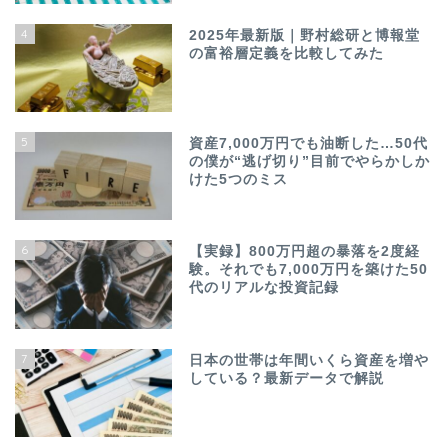
4
2025年最新版｜野村総研と博報堂
の富裕層定義を比較してみた
5
資産7,000万円でも油断した…50代
の僕が“逃げ切り”目前でやらかしか
けた5つのミス
6
【実録】800万円超の暴落を2度経
験。それでも7,000万円を築けた50
代のリアルな投資記録
7
日本の世帯は年間いくら資産を増や
している？最新データで解説