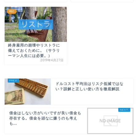
雑記
終身雇用の崩壊やリストラに
備えておくために。（サラリ
ーマン人生には必要。）
2019年4月27日
ドルコスト平均法はリスク低減ではな
い？誤解と正しい使い方を徹底解説
借金はしない方がいいですが良い借金も
存在する。借金を頑なに嫌うのも考え
も...