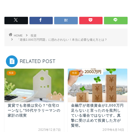
HOME
投資
「老後2,000万円問題」に惑わされない！本当に必要な備え方とは？
RELATED POST
投資
投資
賃貸でも老後は安心？“住宅ロ
金融庁が老後資金が2,000万円
ーンなし”50代サラリーマンの
足らないと言ったのを批判し
家計の現実
ている場合ではないです。真
摯に受け止めて投資した方が
賢明。
2025年12月7日
2019年6月14日