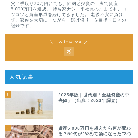
父⇒手取り20万円台でも、節約と投資の工夫で資産
8,000万円を達成。 持ち家ナシ・平社員のままでも、コ
ツコツと資産形成を続けてきました。 老後不安に負け
ず、家族を大切にしながら「逃げ切り」を目指す日々の
記録です。
＼ Follow me ／
人気記事
1
2025年版｜世代別「金融資産の中
央値」（出典：2023年調査）
2
資産5,000万円を超えたら何が変わ
る？50代が“やめて楽になった”3つ