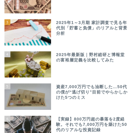
3
2025年1～3月期 家計調査で見る年
代別「貯蓄と負債」のリアルと背景
分析
4
2025年最新版｜野村総研と博報堂
の富裕層定義を比較してみた
5
資産7,000万円でも油断した…50代
の僕が“逃げ切り”目前でやらかしか
けた5つのミス
6
【実録】800万円超の暴落を2度経
験。それでも7,000万円を築けた50
代のリアルな投資記録