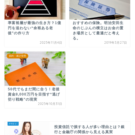
準富裕層が最強の生き方？1億
おすすめの保険。明治安田生
円を追わない“余裕ある老
命のじぶんの積立はお金の置
後”の作り方
き場所として最適だと考え
る。
2025年11月4日
2019年3月27日
節約・家計管理
50代でもまだ間に合う！老後
資金8,000万円を目指す“逃げ
切り戦略”の現実
2025年10月31日
投資信託で損する人が多い理由とは？銀
行と金融庁の関係から見える真実