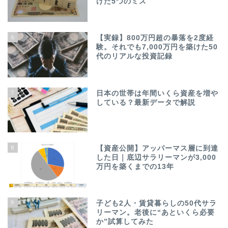
けた5つのミス
6
【実録】800万円超の暴落を2度経
験。それでも7,000万円を築けた50
代のリアルな投資記録
7
日本の世帯は年間いくら資産を増や
している？最新データで解説
8
【資産公開】アッパーマス層に到達
した日｜底辺サラリーマンが3,000
万円を築くまでの13年
9
子ども2人・賃貸暮らしの50代サラ
リーマン。老後に“あといくら必要
か”試算してみた