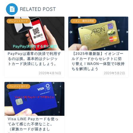
RELATED POST
クレジットカード
イオン・優待活用術
PayPayは通常の決済で利用す
【2025年最新版】イオンゴー
るのは損。基本的はクレジッ
ルドカードからセレクトに切
トカード決済にしましょう。
り替え！WAON一体型で3枚持
ちを解消しよう
2020年4月16日
2020年5月2日
クレジットカード
Visa LINE Payカードを使っ
てみて感じた不便なこと。
（家族カードが届きまし