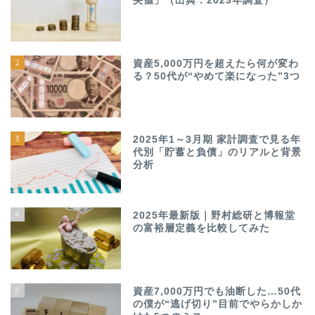
央値」（出典：2023年調査）
2
資産5,000万円を超えたら何が変わ
る？50代が“やめて楽になった”3つ
3
2025年1～3月期 家計調査で見る年
代別「貯蓄と負債」のリアルと背景
分析
4
2025年最新版｜野村総研と博報堂
の富裕層定義を比較してみた
5
資産7,000万円でも油断した…50代
の僕が“逃げ切り”目前でやらかしか