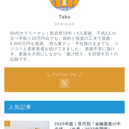
Taku
節約家/投資家
50代サラリーマン｜投資歴18年｜4人家族。子供2人の
父⇒手取り20万円台でも、節約と投資の工夫で資産
8,000万円を達成。 持ち家ナシ・平社員のままでも、コ
ツコツと資産形成を続けてきました。 老後不安に負け
ず、家族を大切にしながら「逃げ切り」を目指す日々の
記録です。
＼ Follow me ／
人気記事
1
2025年版｜世代別「金融資産の中