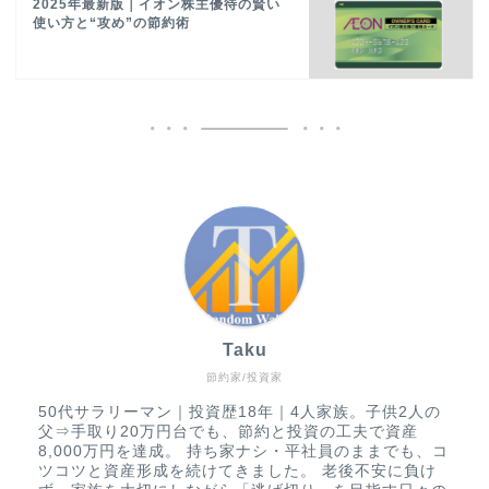
2025年最新版｜イオン株主優待の賢い
使い方と“攻め”の節約術
Taku
節約家/投資家
50代サラリーマン｜投資歴18年｜4人家族。子供2人の
父⇒手取り20万円台でも、節約と投資の工夫で資産
8,000万円を達成。 持ち家ナシ・平社員のままでも、コ
ツコツと資産形成を続けてきました。 老後不安に負け