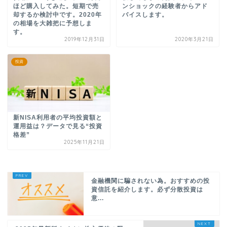
ほど購入してみた。短期で売
ンショックの経験者からアド
却するか検討中です。2020年
バイスします。
の相場を大雑把に予想しま
す。
2019年12月31日
2020年3月21日
投資
新NISA利用者の平均投資額と
運用益は？データで見る“投資
格差”
2025年11月21日
金融機関に騙されない為。おすすめの投
資信託を紹介します。必ず分散投資は
意...