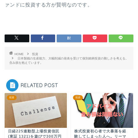
ァンドに投資する方が賢明なのです。
HOME
投資
日本製鐵の生産能力、大幅削減の発表を受けて個別銘柄投資の難しさを考える。
含み損を抱えています。
RELATED POST
投資
投資
日経225連動型上場投資信託
株式投資初心者で大暴落を経
(東証 1321)を遊びで300万円
験してしまった人へ。リーマ