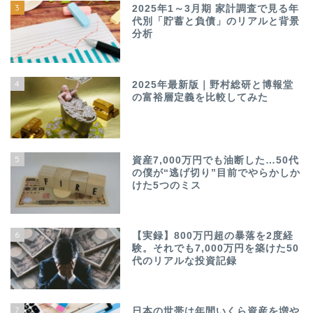
3
2025年1～3月期 家計調査で見る年
代別「貯蓄と負債」のリアルと背景
分析
4
2025年最新版｜野村総研と博報堂
の富裕層定義を比較してみた
5
資産7,000万円でも油断した…50代
の僕が“逃げ切り”目前でやらかしか
けた5つのミス
6
【実録】800万円超の暴落を2度経
験。それでも7,000万円を築けた50
代のリアルな投資記録
7
日本の世帯は年間いくら資産を増や