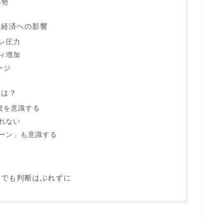
姿勢
た経済への影響
フレ圧力
ティ増加
ージ
とは？
資を意識する
されない
ェーン」も意識する
、でも判断はぶれずに