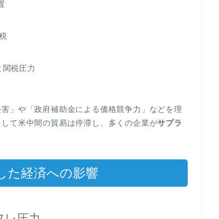
置
税
と関税圧力
侵害」や「政府補助金による価格競争力」などを理
として米中間の貿易は停滞し、多くの企業が
サプラ
。
した経済への影響
フレ圧力