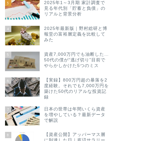
2025年1～3月期 家計調査で
3
見る年代別「貯蓄と負債」の
リアルと背景分析
2025年最新版｜野村総研と博
4
報堂の富裕層定義を比較して
みた
資産7,000万円でも油断した…
5
50代の僕が“逃げ切り”目前で
やらかしかけた5つのミス
【実録】800万円超の暴落を2
6
度経験。それでも7,000万円を
築けた50代のリアルな投資記
録
日本の世帯は年間いくら資産
7
を増やしている？最新データ
で解説
【資産公開】アッパーマス層
8
に到達した日｜底辺サラリー