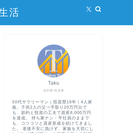
生活
Taku
節約家/投資家
50代サラリーマン｜投資歴18年｜4人家
族。子供2人の父⇒手取り20万円台で
も、節約と投資の工夫で資産8,000万円
を達成。 持ち家ナシ・平社員のままで
も、コツコツと資産形成を続けてきまし
た。 老後不安に負けず、家族を大切にし