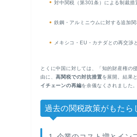
対中関税（第301条）による制裁措
鉄鋼・アルミニウムに対する追加関
メキシコ・EU・カナダとの再交渉
とくに中国に対しては、「知的財産権の
由に、
高関税での対抗措置
を展開。結果
イチェーンの再編
を余儀なくされました
過去の関税政策がもたら
1. 企業のコスト増とイン