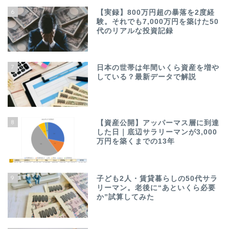
6
【実録】800万円超の暴落を2度経
験。それでも7,000万円を築けた50
代のリアルな投資記録
7
日本の世帯は年間いくら資産を増や
している？最新データで解説
8
【資産公開】アッパーマス層に到達
した日｜底辺サラリーマンが3,000
万円を築くまでの13年
9
子ども2人・賃貸暮らしの50代サラ
リーマン。老後に“あといくら必要
か”試算してみた