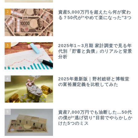
2
資産5,000万円を超えたら何が変わ
る？50代が“やめて楽になった”3つ
3
2025年1～3月期 家計調査で見る年
代別「貯蓄と負債」のリアルと背景
分析
4
2025年最新版｜野村総研と博報堂
の富裕層定義を比較してみた
5
資産7,000万円でも油断した…50代
の僕が“逃げ切り”目前でやらかしか
けた5つのミス