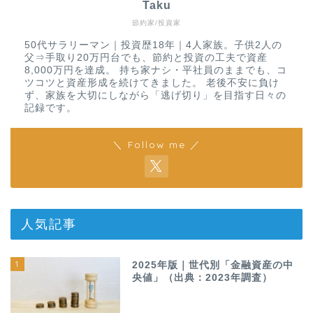
Taku
節約家/投資家
50代サラリーマン｜投資歴18年｜4人家族。子供2人の
父⇒手取り20万円台でも、節約と投資の工夫で資産
8,000万円を達成。 持ち家ナシ・平社員のままでも、コ
ツコツと資産形成を続けてきました。 老後不安に負け
ず、家族を大切にしながら「逃げ切り」を目指す日々の
記録です。
＼ Follow me ／
人気記事
1
2025年版｜世代別「金融資産の中
央値」（出典：2023年調査）