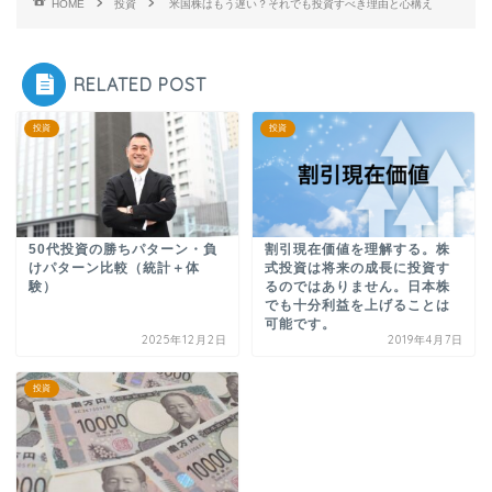
HOME
投資
米国株はもう遅い？それでも投資すべき理由と心構え
RELATED POST
投資
投資
50代投資の勝ちパターン・負
割引現在価値を理解する。株
けパターン比較（統計＋体
式投資は将来の成長に投資す
験）
るのではありません。日本株
でも十分利益を上げることは
可能です。
2025年12月2日
2019年4月7日
投資