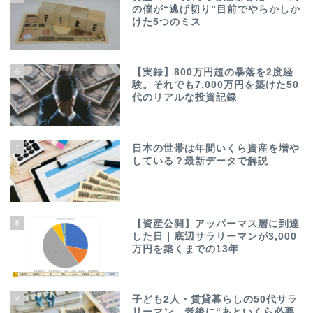
の僕が“逃げ切り”目前でやらかしか
けた5つのミス
6
【実録】800万円超の暴落を2度経
験。それでも7,000万円を築けた50
代のリアルな投資記録
7
日本の世帯は年間いくら資産を増や
している？最新データで解説
8
【資産公開】アッパーマス層に到達
した日｜底辺サラリーマンが3,000
万円を築くまでの13年
9
子ども2人・賃貸暮らしの50代サラ
リーマン。老後に“あといくら必要