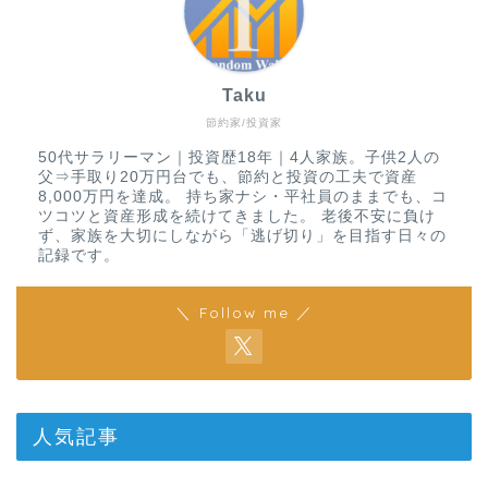
Taku
節約家/投資家
50代サラリーマン｜投資歴18年｜4人家族。子供2人の
父⇒手取り20万円台でも、節約と投資の工夫で資産
8,000万円を達成。 持ち家ナシ・平社員のままでも、コ
ツコツと資産形成を続けてきました。 老後不安に負け
ず、家族を大切にしながら「逃げ切り」を目指す日々の
記録です。
＼ Follow me ／
人気記事