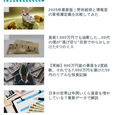
4
2025年最新版｜野村総研と博報堂
の富裕層定義を比較してみた
5
資産7,000万円でも油断した…50代
の僕が“逃げ切り”目前でやらかしか
けた5つのミス
6
【実録】800万円超の暴落を2度経
験。それでも7,000万円を築けた50
代のリアルな投資記録
7
日本の世帯は年間いくら資産を増や
している？最新データで解説