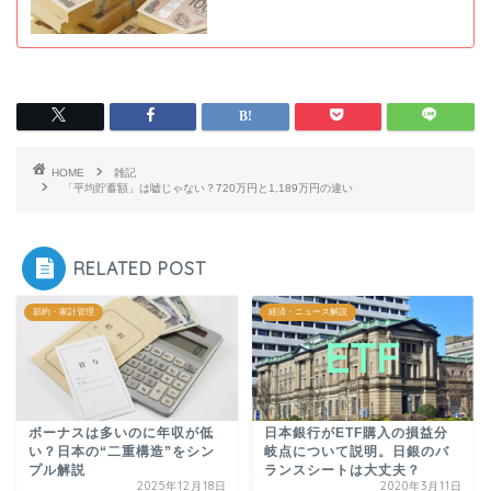
HOME
雑記
「平均貯蓄額」は嘘じゃない？720万円と1,189万円の違い
RELATED POST
節約・家計管理
経済・ニュース解説
ボーナスは多いのに年収が低
日本銀行がETF購入の損益分
い？日本の“二重構造”をシン
岐点について説明。日銀のバ
プル解説
ランスシートは大丈夫？
2025年12月18日
2020年3月11日