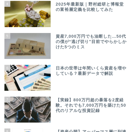
4
2025年最新版｜野村総研と博報堂
の富裕層定義を比較してみた
5
資産7,000万円でも油断した…50代
の僕が“逃げ切り”目前でやらかしか
けた5つのミス
6
日本の世帯は年間いくら資産を増や
している？最新データで解説
7
【実録】800万円超の暴落を2度経
験。それでも7,000万円を築けた50
代のリアルな投資記録
8
【資産公開】アッパーマス層に到達