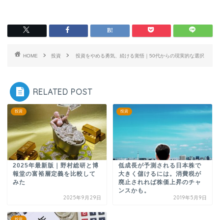
HOME
投資
投資をやめる勇気、続ける覚悟｜50代からの現実的な選択
RELATED POST
投資
投資
2025年最新版｜野村総研と博
低成長が予測される日本株で
報堂の富裕層定義を比較して
大きく儲けるには。消費税が
みた
廃止されれば株価上昇のチャ
ンスかも。
2025年9月29日
2019年5月9日
投資