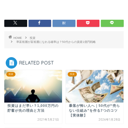
HOME
投資
準富裕層が富裕層になれる確率は？50代からの資産1億円戦略
RELATED POST
投資
投資
投資はまだ早い？1,000万円の
暴落が怖い人へ｜50代が“売ら
貯蓄が先の理由と方法
ない仕組み”を作る7つのコツ
【実体験】
2021年3月21日
2026年1月28日