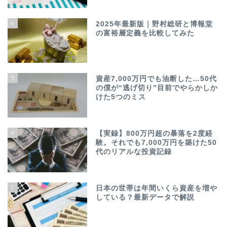
4
2025年最新版｜野村総研と博報堂
の富裕層定義を比較してみた
5
資産7,000万円でも油断した…50代
の僕が“逃げ切り”目前でやらかしか
けた5つのミス
6
【実録】800万円超の暴落を2度経
験。それでも7,000万円を築けた50
代のリアルな投資記録
7
日本の世帯は年間いくら資産を増や
している？最新データで解説