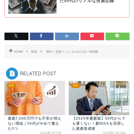
た50代のリアルな投資記録
HOME
投資
節約 × 投資 × メンタルの三位一体戦略
RELATED POST
投資
投資
資産7,000万円でも不安が消え
【2025年最新版】50代からで
ない理由｜50代がやめて整え
も遅くない！新NISAを活用し
た3つ
た資産形成術
2026年1月11日
2025年7月26日