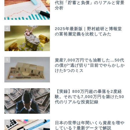
代別「貯蓄と負債」のリアルと背景
分析
4
2025年最新版｜野村総研と博報堂
の富裕層定義を比較してみた
5
資産7,000万円でも油断した…50代
の僕が“逃げ切り”目前でやらかしか
けた5つのミス
6
【実録】800万円超の暴落を2度経
験。それでも7,000万円を築けた50
代のリアルな投資記録
7
日本の世帯は年間いくら資産を増や
している？最新データで解説