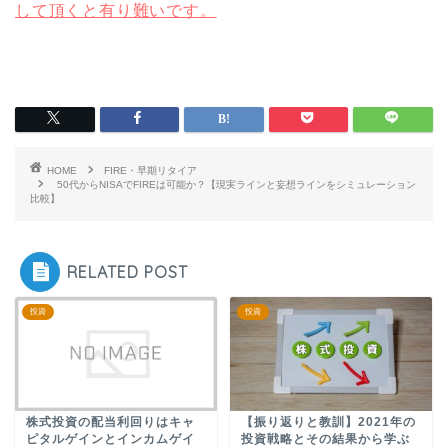
して頂くと有り難いです。
HOME
FIRE・早期リタイア
50代からNISAでFIREは可能か？【現実ラインと妄想ラインをシミュレーション
比較】
RELATED POST
投資
投資
株式投資の配当利回りはキャ
【振り返りと教訓】2021年の
ピタルゲインとインカムゲイ
投資戦略とその結果から学ぶ