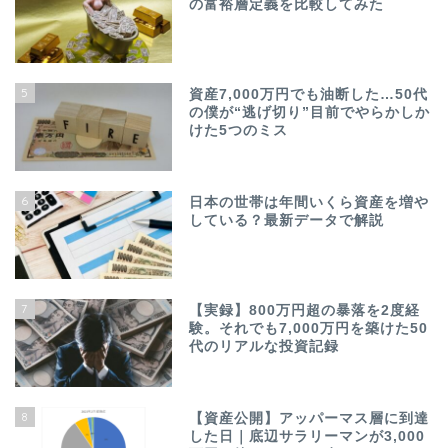
の富裕層定義を比較してみた
5
資産7,000万円でも油断した…50代
の僕が“逃げ切り”目前でやらかしか
けた5つのミス
6
日本の世帯は年間いくら資産を増や
している？最新データで解説
7
【実録】800万円超の暴落を2度経
験。それでも7,000万円を築けた50
代のリアルな投資記録
8
【資産公開】アッパーマス層に到達
した日｜底辺サラリーマンが3,000