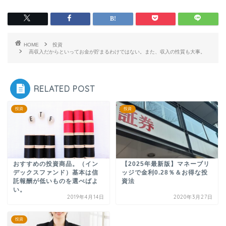
HOME
投資
高収入だからといってお金が貯まるわけではない。また、収入の性質も大事。
RELATED POST
投資
投資
おすすめの投資商品。（イン
【2025年最新版】マネーブリ
デックスファンド）基本は信
ッジで金利0.28％＆お得な投
託報酬が低いものを選べばよ
資法
い。
2019年4月14日
2020年3月27日
投資